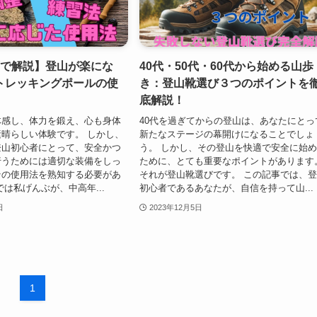
画で解説】登山が楽にな
40代・50代・60代から始める山歩
トレッキングポールの使
き：登山靴選び３つのポイントを
底解説！
体感し、体力を鍛え、心も身体
40代を過ぎてからの登山は、あなたにとっ
晴らしい体験です。 しかし、
新たなステージの幕開けになることでしょ
登山初心者にとって、安全かつ
う。 しかし、その登山を快適で安全に始
行うためには適切な装備をしっ
ために、とても重要なポイントがあります
その使用法を熟知する必要があ
それが登山靴選びです。 この記事では、
では私げんぶが、中高年...
初心者であるあなたが、自信を持って山...
日
2023年12月5日
1