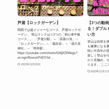
芦屋【ロックガーデン】
【3つの動
る！ダブル
関西では超メジャーなコース、芦屋ロックガ
い方
ーデン。 登山ランクは☆2つの「初心者中級
コース」。 「芦屋川駅」～「高座の滝」～
登山は自然を
「ロックガーデン」～「風吹岩」～「保久良
も健康になる素
神社」～「岡本駅」
特に中高年の
https://youtube.com/shorts/Gt6jKDN4egs?
楽しく登山を
si=ngn35nmzkPdOYIid ...
かり見極め、
ります。 ここ
2023年12月30日
2023年12月17