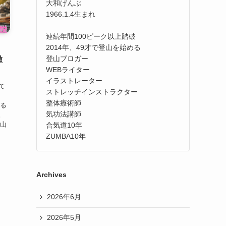
大和げんぶ
1966.1.4生まれ
連続年間100ピーク以上踏破
2014年、49才で登山を始める
登山ブロガー
徹
WEBライター
イラストレーター
て
ストレッチインストラクター
整体療術師
める
気功法講師
。
登山
合気道10年
ZUMBA10年
Archives
2026年6月
2026年5月